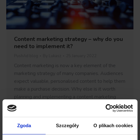
Content marketing strategy – why do you
need to implement it?
PushAd blog
By
Lukasz
25 January 2022
Content marketing is now a key element of the
marketing strategy of many companies. Audiences
expect valuable, personalised content to help them
make a purchase decision. Why else is it worth
planning and implementing a content marketing
strategy in your company? Fill in the gaps in your
strategy Providing users with interesting content
may seem…
Zgoda
Szczegóły
O plikach cookies