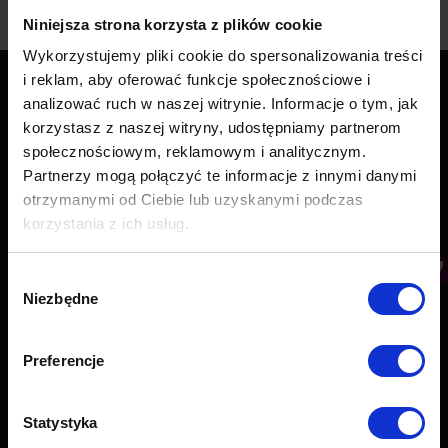
Niniejsza strona korzysta z plików cookie
Wykorzystujemy pliki cookie do spersonalizowania treści
i reklam, aby oferować funkcje społecznościowe i
analizować ruch w naszej witrynie. Informacje o tym, jak
Contact
korzystasz z naszej witryny, udostępniamy partnerom
PushAd Software Sp. z o.o.
społecznościowym, reklamowym i analitycznym.
Al. Jerozolimskie 94, 00-807 Warszawa
Partnerzy mogą połączyć te informacje z innymi danymi
KRS: 0000676524
otrzymanymi od Ciebie lub uzyskanymi podczas
NIP: 5213780119
korzystania z ich usług.
Regon: 367216448
Working hours:
Wybór
(monday – friday 9:00 – 17:00)
Niezbędne
zgody
Find us on:
Facebook
YouTube
Linkedin
Preferencje
page
page
page
opens
opens
opens
About us
in
in
in
Statystyka
new
new
new