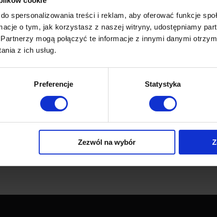
 plików cookie
Communication plans (dri
do spersonalizowania treści i reklam, aby oferować funkcje sp
ormacje o tym, jak korzystasz z naszej witryny, udostępniamy p
content
Discount codes
Partnerzy mogą połączyć te informacje z innymi danymi otrzym
nia z ich usług.
Scoring
Prospecting campaigns – 
Preferencje
Statystyka
e
Data enrichment – integ
Platform
Zezwól na wybór
Z