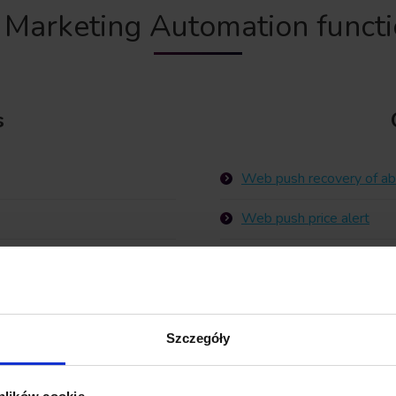
Marketing Automation functio
s
Web push recovery of ab
Web push price alert
Web push automation sc
A/B testing
Targeted web push camp
Szczegóły
RSS feed integration