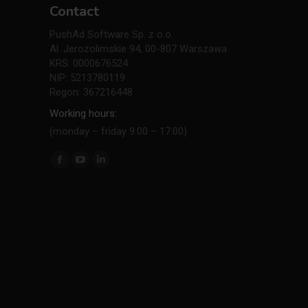
Contact
PushAd Software Sp. z o.o.
Al. Jerozolimskie 94, 00-807 Warszawa
KRS: 0000676524
NIP: 5213780119
Regon: 367216448
Working hours:
(monday – friday 9:00 – 17:00)
Find us on:
Facebook
YouTube
Linkedin
page
page
page
opens
opens
opens
in
in
in
new
new
new
window
window
window