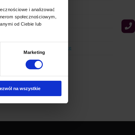
p marketing)
ołecznościowe i analizować
artnerom społecznościowym,
anymi od Ciebie lub
getting new traffic to the website
Marketing
ration with DMP
ezwól na wszystkie