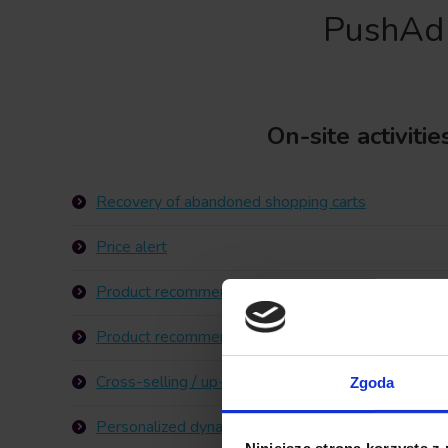
PushAd 
On-site activitie
Recovery of abandoned shopping carts
Price alert
Product recommendations
Product recommendations PRO
Cross-selling / up-selling
Zgoda
Personalized dynamic content