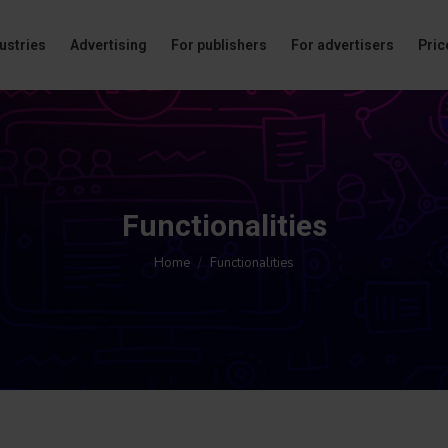
ustries
Advertising
For publishers
For advertisers
Price
Functionalities
You are here:
Home
Functionalities