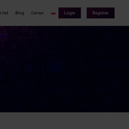
 list
Blog
Career
Login
Register