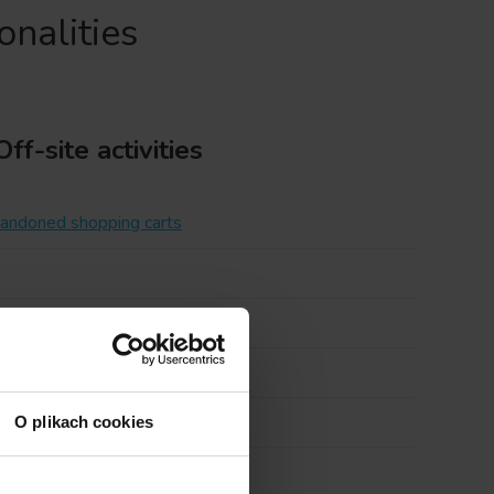
nalities
Off-site activities
andoned shopping carts
enarios
aigns
O plikach cookies