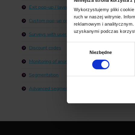
Niniejsza strona korzysta z
Exit pop-up / layer
Wykorzystujemy pliki cookie 
ruch w naszej witrynie. Inf
Custom pop-up or website layer, also using video 
reklamowym i analitycznym. 
uzyskanymi podczas korzysta
Surveys with user segmentation
Wybór
Discount codes
Niezbędne
zgody
Monitoring of anonymous users returning to the sit
Segmentation
Advanced segmentation using Data Management 