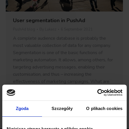
User segmentation in PushAd
PushAd blog
By
Lukasz
6 September 2021
A complete audience database is probably the
most valuable collection of data for any company.
Segmentation is one of the basic functions of
marketing automation. It allows, among others, for
targeting advertising messages, enabling their
customisation, and thus – increasing the
effectiveness of marketing campaigns. What are
the segmentation criteria and how to segment
the…
Zgoda
Szczegóły
O plikach cookies
Niniejsza strona korzysta z plików cookie