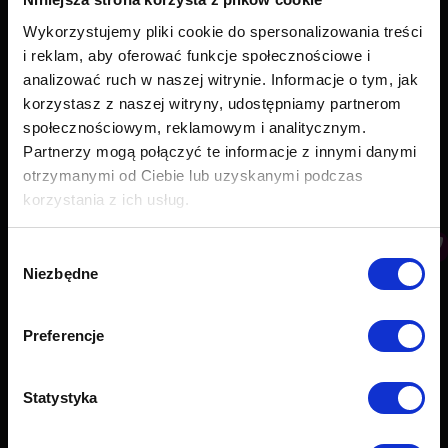
Wykorzystujemy pliki cookie do spersonalizowania treści
i reklam, aby oferować funkcje społecznościowe i
Contact
analizować ruch w naszej witrynie. Informacje o tym, jak
PushAd Software Sp. z o.o.
korzystasz z naszej witryny, udostępniamy partnerom
Al. Jerozolimskie 94, 00-807 Warszawa
społecznościowym, reklamowym i analitycznym.
KRS: 0000676524
Partnerzy mogą połączyć te informacje z innymi danymi
NIP: 5213780119
Regon: 367216448
otrzymanymi od Ciebie lub uzyskanymi podczas
korzystania z ich usług.
Working hours:
(monday – friday 9:00 – 17:00)
Wybór
Find us on:
Niezbędne
zgody
Facebook
YouTube
Linkedin
page
page
page
Preferencje
opens
opens
opens
About us
in
in
in
new
new
new
Statystyka
Functionalities
window
window
window
Industry solutions