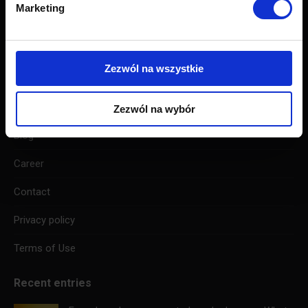
Marketing
Advertising network
For publishers
Zezwól na wszystkie
For advertisers
Price list
Zezwól na wybór
Blog
Career
Contact
Privacy policy
Terms of Use
Recent entries