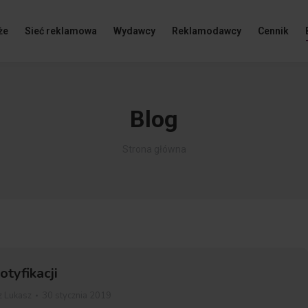
że
Sieć reklamowa
Wydawcy
Reklamodawcy
Cennik
Blog
Jesteś tutaj:
Strona główna
tyfikacji
z
Lukasz
30 stycznia 2019