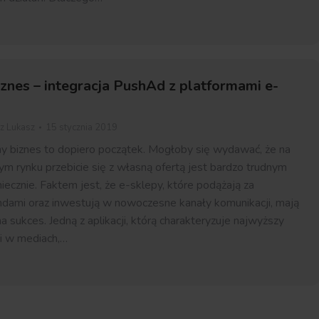
znes – integracja PushAd z platformami e-
ez
Lukasz
15 stycznia 2019
y biznes to dopiero początek. Mogłoby się wydawać, że na
ym rynku przebicie się z własną ofertą jest bardzo trudnym
iecznie. Faktem jest, że e-sklepy, które podążają za
dami oraz inwestują w nowoczesne kanały komunikacji, mają
 sukces. Jedną z aplikacji, którą charakteryzuje najwyższy
i w mediach,…