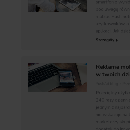
smartfonie wynió
pod uwagę równie
mobile. Push not
użytkowników, a 
aplikacji. Jak dz
Szczegóły
Reklama mobi
w twoich dz
PushAd blog
Prz
Przeciętny użytk
240 razy dzienni
jednym z najbard
nie wskazuje na t
marketerzy skupia
dodatek do innyc