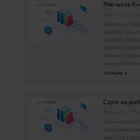
Pierwsze Kro
Baza wiedzy
Prze
Rejestracja Zało
telefonu, nazwę 
też może założyć
zostaniesz przen
zakładce ‘Ustawi
wykonania popraw
Szczegóły
Czym są push
Baza wiedzy
Prze
Push notyfikacj
grupy subskryben
składa się z tytuł