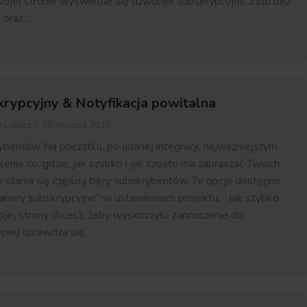
wojej stronie wyświetlał się dzwonek subskrypcyjny, z lub bez
ji oraz…
rypcyjny & Notyfikacja powitalna
z
Lukasz
30 stycznia 2019
ybentów Na początku, po udanej integracji, najważniejszym
lenie co, gdzie, jak szybko i jak często ma zapraszać Twoich
stania się częścią bazy subskrybentów. Te opcje dostępne
anery subskrypcyjne” w ustawieniach projektu. Jak szybko
jej strony chcesz, żeby wyskoczyło zaproszenie do
lepiej sprawdza się…