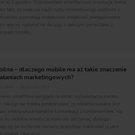
sł aż 2 godziny. To prawdziwa smartfonowa rewolucja, biorąc
ż fakt, że większa część ruchu internetowego pochodzi z
ifications pozwalają dodatkowo zwiększyć zaangażowanie
co więcej, wpłynąć na decyzję o dalszym korzystaniu z
iała push mobile…
lna – dlaczego mobile ma aż takie znaczenie
iałaniach marketingowych?
ez
Lukasz
15 stycznia 2019
ownik smartfona spogląda na ekran wyświetlacza średnio
e. Nikogo nie trzeba przekonywać, że reklama mobilna jest
ziej efektywnych kanałów komunikacji z konsumentami. Nic
o, by mobilna rewolucja miała się zatrzymać, dlatego
ją się na tej formie reklamy, przestając traktować ją jako
h działań. Dlaczego…