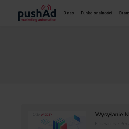
O nas
Funkcjonalności
Bran
Wysyłanie No
Baza wiedzy
Prze