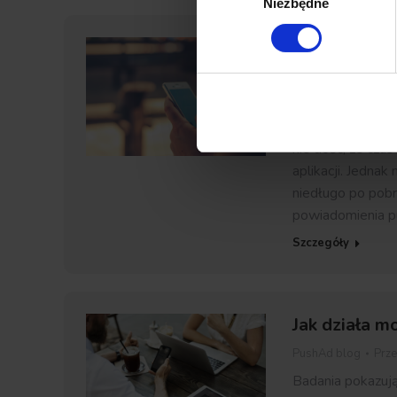
Niezbędne
zgody
Powiadomien
PushAd blog
Prz
Przeciętny użytk
aplikacji. Może
nie dość, że czas
aplikacji. Jednak
niedługo po pobr
powiadomienia 
Szczegóły
Jak działa mo
PushAd blog
Prz
Badania pokazują,