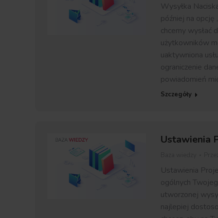
Wysyłka Naciska
później na opcj
chcemy wysłać da
użytkowników mo
uaktywniona usł
ograniczenie dan
powiadomień mi
Szczegóły
Ustawienia P
Baza wiedzy
Prze
Ustawienia Proje
ogólnych Twojego
utworzonej wysył
najlepiej dostos