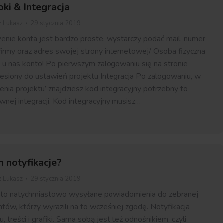
ki & Integracja
z
Lukasz
29 stycznia 2019
żenie konta jest bardzo proste, wystarczy podać mail, numer
firmy oraz adres swojej strony internetowej/ Osoba fizyczna
 u nas konto! Po pierwszym zalogowaniu się na stronie
iesiony do ustawień projektu Integracja Po zalogowaniu, w
enia projektu’ znajdziesz kod integracyjny potrzebny to
nej integracji. Kod integracyjny musisz…
 notyfikacje?
z
Lukasz
29 stycznia 2019
e to natychmiastowo wysyłane powiadomienia do zebranej
tów, którzy wyrazili na to wcześniej zgodę. Notyfikacja
u, treści i grafiki. Sama sobą jest też odnośnikiem, czyli