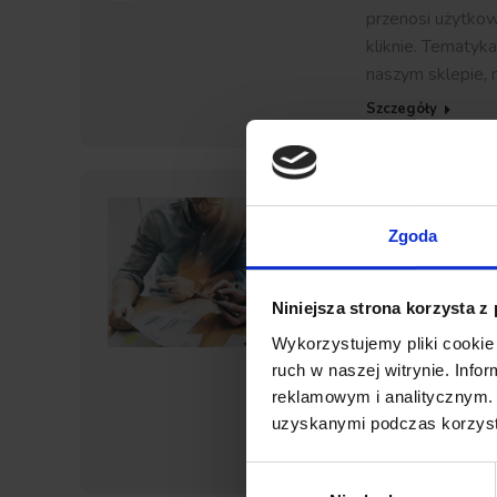
przenosi użytkow
kliknie. Tematyk
naszym sklepie,
Szczegóły
5 sposobów 
Zgoda
PushAd blog
Prz
Szacuje się, że 
internetowej jest
Niniejsza strona korzysta z
opuszczeniu. Z te
Wykorzystujemy pliki cookie 
nawigacja czy ko
ruch w naszej witrynie. Inf
wszelkie narzędz
reklamowym i analitycznym. 
zachowań odbior
uzyskanymi podczas korzysta
Szczegóły
Wybór