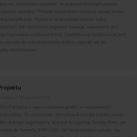
my na „menedżer wysyłek” w prawym bocznym panelu,
ę „utwórz wysyłkę” Przede wszystkim możemy ustalić komu
ną notyfikację. Możemy na przykład wybrać tylko
bilnych, lub określony segment (uwaga: warunkiem jest
uga tagowania użytkowników). Dodatkową możliwością jest
ej wysyłki do subskrybentów którzy zapisali się do
ędzy określonymi…
rojektu
z
Lukasz
30 stycznia 2019
ktu Pamiętaj o wprowadzeniu grafiki w ustawieniach
 projektu. To ona będzie domyślną ikoną dla każdej nowo
ki, dlatego sugerujemy, aby był to logotyp Twojej firmy jak
owany do formatu 300×300. Już teraz możesz ustalić, czy