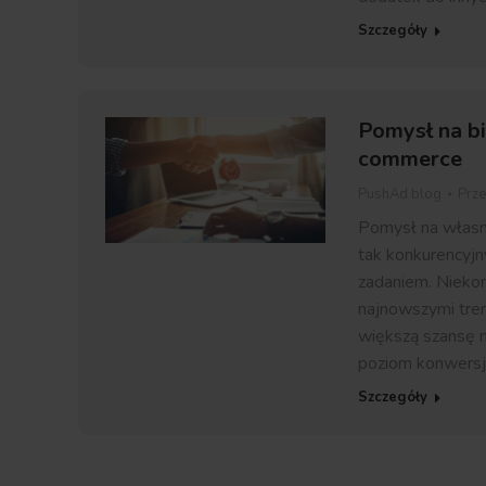
Szczegóły
Pomysł na bi
commerce
PushAd blog
Prz
Pomysł na własn
tak konkurencyjn
zadaniem. Niekon
najnowszymi tren
większą szansę na
poziom konwersj
Szczegóły