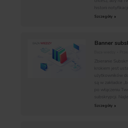
chcesz, aby na T
historii notyfikac
Szczegóły
Banner subsk
Baza wiedzy
Prze
Zbieranie Subskr
krokiem jest usta
użytkowników do 
są w zakładce „b
po włączeniu Two
subskrypcji. Naj
Szczegóły