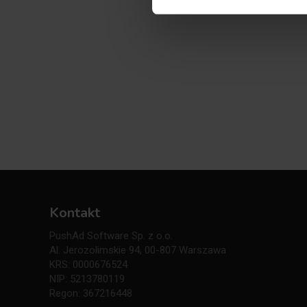
Kontakt
PushAd Software Sp. z o.o.
Al. Jerozolimskie 94, 00-807 Warszawa
KRS: 0000676524
NIP: 5213780119
Regon: 367216448