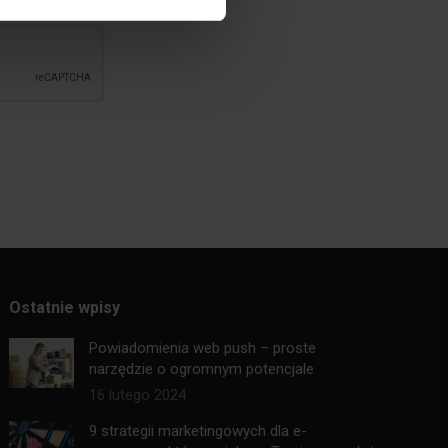
 telefonicznie.
Ostatnie wpisy
Powiadomienia web push – proste
narzędzie o ogromnym potencjale
16 lutego 2024
9 strategii marketingowych dla e-