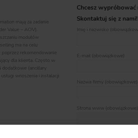
Chcesz wypróbować n
Skontaktuj się z nami!
mation mają za zadanie
er Value – AOV).
Imię i nazwisko (obowiązko
ieszczaniu modułów
elling ma na celu
ce poprzez rekomendowanie
E-mail (obowiązkowe)
jący dla klienta. Często w
 dodatkowe (ancillary
 usługi wnoszenia i instalacji
Nazwa firmy (obowiązkowe)
Strona www (obowiązkowe
Telefon (opcjonalne)