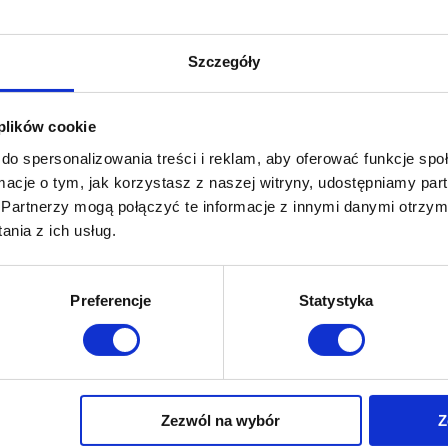
Szczegóły
Twoja wiadomość
 plików cookie
do spersonalizowania treści i reklam, aby oferować funkcje sp
ormacje o tym, jak korzystasz z naszej witryny, udostępniamy p
Partnerzy mogą połączyć te informacje z innymi danymi otrzym
nia z ich usług.
Preferencje
Statystyka
Wyrażam zgodę (opcjonalne
* Wyrażam zgodę na prz
Prywatności.
Zezwól na wybór
Z
Tak, chcę otrzymywać o