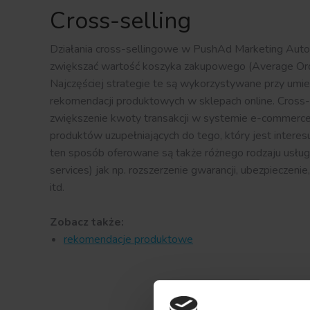
Cross-selling
Działania cross-sellingowe w PushAd Marketing Auto
zwiększać wartość koszyka zakupowego (Average Ord
Najczęściej strategie te są wykorzystywane przy um
rekomendacji produktowych w sklepach online. Cross-s
zwiększenie kwoty transakcji w systemie e-commer
produktów uzupełniających do tego, który jest interesu
ten sposób oferowane są także różnego rodzaju usługi
services) jak np. rozszerzenie gwarancji, ubezpieczenie,
itd.
Zobacz także:
rekomendacje produktowe