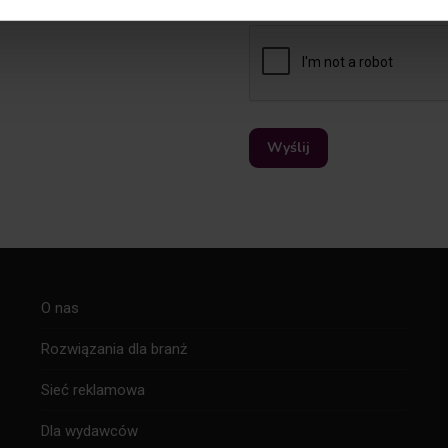
wiadomości tekstowych lub
O nas
Rozwiązania dla branż
Sieć reklamowa
Dla wydawców