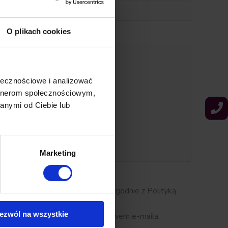
O plikach cookies
ołecznościowe i analizować
artnerom społecznościowym,
anymi od Ciebie lub
Marketing
)
etwarzanie danych osobowych zgodnie z Polityką
ezwól na wszystkie
ferty lub promocje za pośrednictwem e-maila,