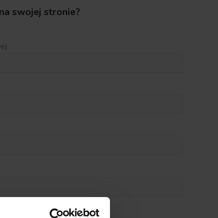
a swojej stronie?
we)
)