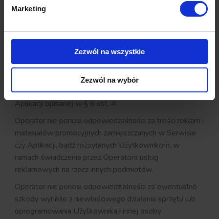
zaprzestania świadczenia Usług w przypadku awarii
Marketing
bądź modernizacji technicznej Serwisu bądź Aplikacji
zgodnie z SLA stanowiącym załącznik do Umowy
Podstawowej zawieranej pomiędzy Operatorem a
Użytkownikiem.
Zezwól na wszystkie
Operator nie ponosi odpowiedzialności za prawdziwość
czy rzetelność danych kontrahenta uzyskanych przez
Zezwól na wybór
Użytkownika przy wykorzystaniu funkcjonalności
Aplikacji opisanej w § 6 ust. 4.
Operator nie ponosi odpowiedzialności za treści reklam i
materiałów promocyjnych zamieszczanych w Serwisie
czy Aplikacji, bądź rozsyłanych Użytkownikom, w
ramach świadczenia przez Operatora usług
reklamowych na rzecz innych podmiotów.
Operator nie ponosi odpowiedzialności za ewentualne
szkody wynikłe z niewłaściwego działania sprzętu lub
oprogramowania Użytkownika i innej osoby