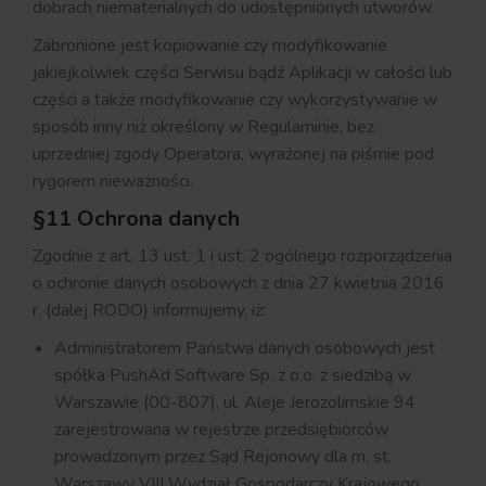
dobrach niematerialnych do udostępnionych utworów.
Zabronione jest kopiowanie czy modyfikowanie
jakiejkolwiek części Serwisu bądź Aplikacji w całości lub
części a także modyfikowanie czy wykorzystywanie w
sposób inny niż określony w Regulaminie, bez
uprzedniej zgody Operatora, wyrażonej na piśmie pod
rygorem nieważności.
§11 Ochrona danych
Zgodnie z art. 13 ust. 1 i ust. 2 ogólnego rozporządzenia
o ochronie danych osobowych z dnia 27 kwietnia 2016
r. (dalej RODO) informujemy, iż:
Administratorem Państwa danych osobowych jest
spółka PushAd Software Sp. z o.o. z siedzibą w
Warszawie (00-807), ul. Aleje Jerozolimskie 94
zarejestrowana w rejestrze przedsiębiorców
prowadzonym przez Sąd Rejonowy dla m. st.
Warszawy VIII Wydział Gospodarczy Krajowego