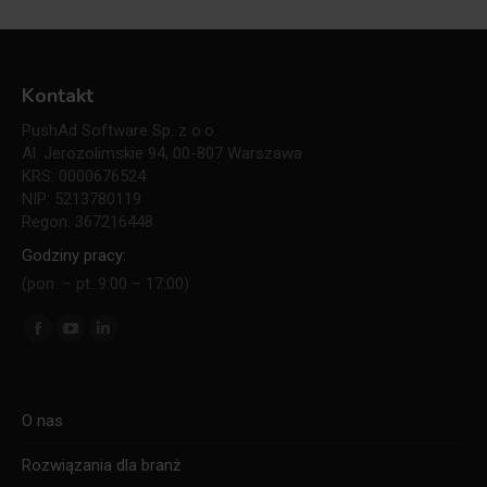
Kontakt
PushAd Software Sp. z o.o.
Al. Jerozolimskie 94, 00-807 Warszawa
KRS: 0000676524
NIP: 5213780119
Regon: 367216448
Godziny pracy:
(pon. – pt. 9:00 – 17:00)
Znajdź nas na:
O nas
Rozwiązania dla branż