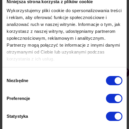
mogą zagrozić bezpieczeństwu danych zgromadzonych
Niniejsza strona korzysta z plików cookie
w Serwisie bądź Aplikacji lub jego
Wykorzystujemy pliki cookie do spersonalizowania treści
działania godzą w dobre imię Operatora bądź renomę
i reklam, aby oferować funkcje społecznościowe i
Serwisu bądź Aplikacji.
analizować ruch w naszej witrynie. Informacje o tym, jak
korzystasz z naszej witryny, udostępniamy partnerom
W przypadkach wskazanych w ust. 6 Użytkownikowi
społecznościowym, reklamowym i analitycznym.
nie przysługuje zwrot opłat, które uiścił w oparciu o
Partnerzy mogą połączyć te informacje z innymi danymi
Regulamin i Cennik.
otrzymanymi od Ciebie lub uzyskanymi podczas
§8 Odpowiedzialność Operatora
korzystania z ich usług.
Aplikacja stanowi jedynie wsparcie dla prowadzenia
przez Użytkownika działalności gospodarczej i tym
Wybór
samym Operator nie ponosi jakiekolwiek
Niezbędne
zgody
odpowiedzialności związanej z tak prowadzoną przez
Użytkownika działalnością gospodarczą.
Preferencje
Operator zastrzega, że korzystanie z Serwisu odbywa
się wyłącznie na koszt i ryzyko osoby go odwiedzającej.
Statystyka
Operator zastrzega sobie prawo do czasowego