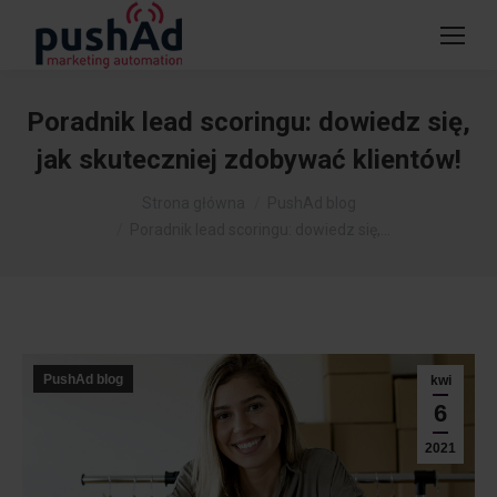
Poradnik lead scoringu: dowiedz się,
jak skuteczniej zdobywać klientów!
Jesteś tutaj:
Strona główna
PushAd blog
Poradnik lead scoringu: dowiedz się,…
PushAd blog
kwi
6
2021