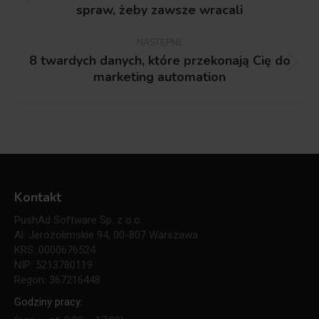
Poprzedni
spraw, żeby zawsze wracali
wpis:
NASTĘPNE
8 twardych danych, które przekonają Cię do
Następny
marketing automation
wpis:
Kontakt
PushAd Software Sp. z o.o.
Al. Jerozolimskie 94, 00-807 Warszawa
KRS: 0000676524
NIP: 5213780119
Regon: 367216448
Godziny pracy: