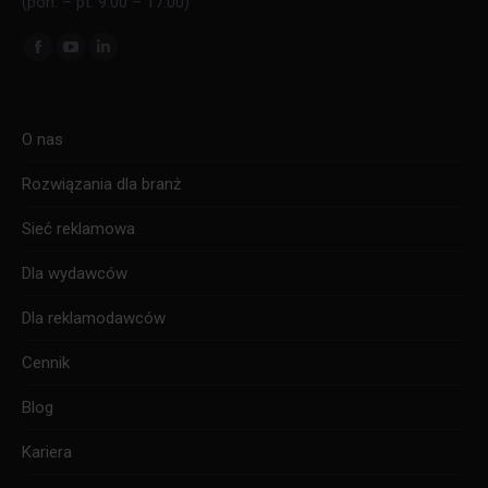
(pon. – pt. 9:00 – 17:00)
Znajdź nas na:
Facebook
YouTube
Linkedin
page
page
page
opens
opens
opens
O nas
in
in
in
new
new
new
Rozwiązania dla branż
window
window
window
Sieć reklamowa
Dla wydawców
Dla reklamodawców
Cennik
Blog
Kariera