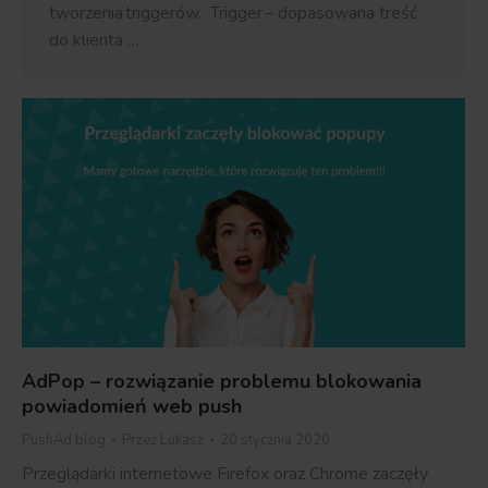
tworzenia triggerów. Trigger – dopasowana treść
do klienta …
AdPop – rozwiązanie problemu blokowania
powiadomień web push
PushAd blog
Przez
Lukasz
20 stycznia 2020
Przeglądarki internetowe Firefox oraz Chrome zaczęły