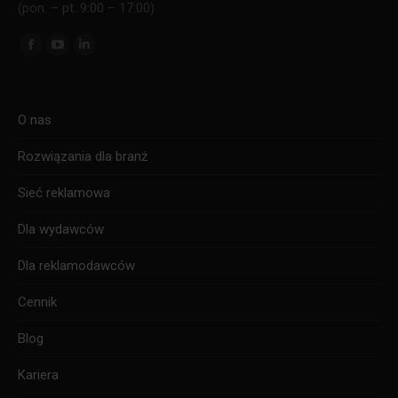
(pon. – pt. 9:00 – 17:00)
Znajdź nas na:
Facebook
YouTube
Linkedin
page
page
page
opens
opens
opens
O nas
in
in
in
new
new
new
Rozwiązania dla branż
window
window
window
Sieć reklamowa
Dla wydawców
Dla reklamodawców
Cennik
Blog
Kariera