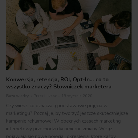
Konwersja, retencja, ROI, Opt-In… co to
wszystko znaczy? Słowniczek marketera
Baza wiedzy
Przez
Lukasz
19 stycznia 2020
Czy wiesz, co oznaczają podstawowe pojęcia w
marketingu? Poznaj je, by tworzyć jeszcze skuteczniejsze
kampanie reklamowe! W obecnych czasach marketing
internetowy przechodzi dynamiczne zmiany. Wciąż
pojawiają się nowe pojęcia i określenia, które każdy