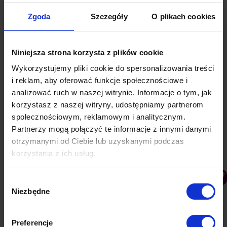
odbiorcami.…
Zgoda
Szczegóły
O plikach cookies
Niniejsza strona korzysta z plików cookie
Wykorzystujemy pliki cookie do spersonalizowania treści
i reklam, aby oferować funkcje społecznościowe i
analizować ruch w naszej witrynie. Informacje o tym, jak
korzystasz z naszej witryny, udostępniamy partnerom
społecznościowym, reklamowym i analitycznym.
Partnerzy mogą połączyć te informacje z innymi danymi
otrzymanymi od Ciebie lub uzyskanymi podczas
korzystania z ich usług.
Wybór
Jak wykorzystać powiadomienia push na wielu
Niezbędne
zgody
kanałach, aby lepiej zrozumieć zachowanie
użytkowników?
Preferencje
PushAd blog
Przez
Lukasz
18 stycznia 2020