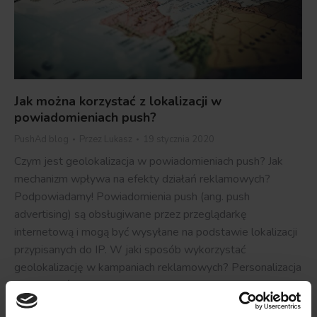
Jak można korzystać z lokalizacji w
powiadomieniach push?
PushAd blog
Przez
Lukasz
19 stycznia 2020
Czym jest geolokalizacja w powiadomieniach push? Jak
mechanizm wpływa na efekty działań reklamowych?
Podpowiadamy! Powiadomienia push (ang. push
advertising) są obsługiwane przez przeglądarkę
internetową i mogą być wysyłane na podstawie lokalizacji
przypisanych do IP. W jaki sposób wykorzystać
geolokalizację w kampaniach reklamowych? Personalizacja
komunikatów za pomocą geolokalizacji Push
powiadomienia są doskonałym kanałem komunikacji z