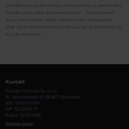
prawdziwych użytkowników, udostępniamy je obecnie bez
dodatkowych opłat abonamentowych. Zastosowanie
mogą mieć jedynie opłaty wdrożeniowe i integracyjne.
Brak opłat abonamentowych obowiązuje do odwołania, to
jest do momentu,…
Kontakt
PushAd Software Sp. z o.o.
Al. Jerozolimskie 94, 00-807 Warszawa
KRS: 0000676524
NIP: 5213780119
Regon: 367216448
Godziny pracy: