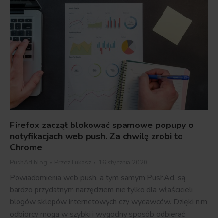
Firefox zaczął blokować spamowe popupy o
notyfikacjach web push. Za chwilę zrobi to
Chrome
PushAd blog
Przez
Lukasz
16 stycznia 2020
Powiadomienia web push, a tym samym PushAd, są
bardzo przydatnym narzędziem nie tylko dla właścicieli
blogów sklepów internetowych czy wydawców. Dzięki nim
odbiorcy mogą w szybki i wygodny sposób odbierać