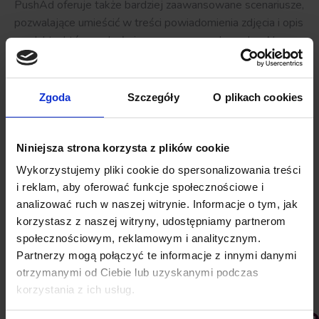
PushAd
oferuje także bardziej zaawansowane scenariusze,
pozwalające umieścić w treści powiadomienia zdjęcia i opis
produktu, który znalazł się w porzuconym koszyku. Aby
wdrożyć taki rodzaj powiadomień,
skontaktuj się z nami
,
poni
eważ będziemy potrzebowali do ich
przygotowania
feed
produktowy z Twojego sklepu.
Zgoda
Szczegóły
O plikach cookies
Źródło: Raport Shoper – „
Multiwyzwania
w e-
commerce
2018
”.
Niniejsza strona korzysta z plików cookie
Wykorzystujemy pliki cookie do spersonalizowania treści
i reklam, aby oferować funkcje społecznościowe i
Kategoria:
PushAd blog
27 stycznia 2020
analizować ruch w naszej witrynie. Informacje o tym, jak
korzystasz z naszej witryny, udostępniamy partnerom
Udostępnij ten artykuł
społecznościowym, reklamowym i analitycznym.
Partnerzy mogą połączyć te informacje z innymi danymi
Share
Share
Share
Share
otrzymanymi od Ciebie lub uzyskanymi podczas
korzystania z ich usług.
on
on
on
on
Facebook
Twitter
Pinterest
LinkedIn