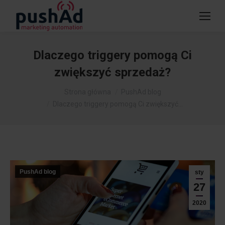
Dlaczego triggery pomogą Ci
zwiększyć sprzedaż?
Jesteś tutaj:
Strona główna
PushAd blog
Dlaczego triggery pomogą Ci zwiększyć…
PushAd blog
sty
27
2020