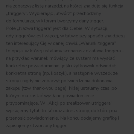
nią
zobaczysz
list
ę narzędzi,
na której znajduje się funkcja
„
trirggery
”. Wybierając „utwórz” przechodzimy
do
formularza,
w którym tworzymy dany
trigger
.
Pole „Nazwa
triggera
” jest dla Ciebie. W sytuacji,
gdy
triggerów
jest więcej, w łatwiejszy sposób znajdziesz
ten interesujący Cię w danej chwili. „Warunki
triggera
”
to
opcja,
w której ustalamy s
cenariusz działania
triggera
–
na przykład warunek mówiący, że system ma wysłać
konkretne
powiadomienie,
jeśli
użytkownik
od
wiedził
konkretna stronę (np. koszyk), a następnie
wyszedł ze
strony
i nigdy nie zobaczył potwierdzenia dokonania
zakupu
(
tzw
.
thank-you
page
).
Niżej ustalamy
czas,
po
którym ma zostać wysłane powiadomienie
przypominające. W „Akcji po zrealizowaniu
triggera
”
wpisujemy tytuł, treść oraz adres
strony,
do której ma
przenosić powiadomienie. Na końcu dodajemy grafikę i
zapisujemy stworzony
trigger
.