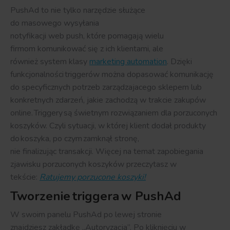
PushAd
to nie tylko narzędzie służące
do
masowego
wysyłania
notyfikacji
web
push
,
któr
e
pomagają wielu
firmom
komunikować się z
ich
klientami, ale
również
system klasy
marketing automation
. D
zięki
funkc
jonalności
trigger
ów
można
dopasować komunikację
do
specyficznych
potrzeb
zarządzajacego
sklepem lub
konkretnych zdarzeń, jakie zachodzą w trakcie zakupów
online
.
Triggery
są świetnym rozwiązaniem dla porzuconych
koszyków. C
zyli sytuacji, w której klient dodał produkty
do koszyka, po czym zamknął stronę,
nie
finalizując
transakcji.
Więcej na temat zapobiegania
zjawisku porzuconych koszyków przeczytasz w
tekście:
Ratujemy porzucone koszyki!
Tworzenie
triggera
w
PushAd
W swoim panelu
PushAd
po lewej stronie
z
najdziesz
zakładk
ę
„Autoryzacja”.
Po k
lik
nięciu
w