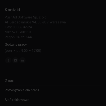
Kontakt
PushAd Software Sp. z o.o.
Al. Jerozolimskie 94, 00-807 Warszawa
KRS: 0000676524
NIP: 5213780119
Regon: 367216448
Godziny pracy:
(pon. – pt. 9:00 – 17:00)
Znajdź nas na:
Facebook
YouTube
Linkedin
page
page
page
opens
opens
opens
O nas
in
in
in
new
new
new
Rozwiązania dla branż
window
window
window
Sieć reklamowa