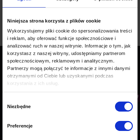
web push, wyświetlany był komunikat z
zapytaniem o chęć…
Niniejsza strona korzysta z plików cookie
Wykorzystujemy pliki cookie do spersonalizowania treści
i reklam, aby oferować funkcje społecznościowe i
analizować ruch w naszej witrynie. Informacje o tym, jak
korzystasz z naszej witryny, udostępniamy partnerom
społecznościowym, reklamowym i analitycznym.
Kontakt
Partnerzy mogą połączyć te informacje z innymi danymi
PushAd Software Sp. z o.o.
otrzymanymi od Ciebie lub uzyskanymi podczas
Al. Jerozolimskie 94, 00-807 Warszawa
korzystania z ich usług.
KRS: 0000676524
NIP: 5213780119
Wybór
Regon: 367216448
Niezbędne
zgody
Godziny pracy:
(pon. – pt. 9:00 – 17:00)
Preferencje
Znajdź nas na:
Facebook
YouTube
Linkedin