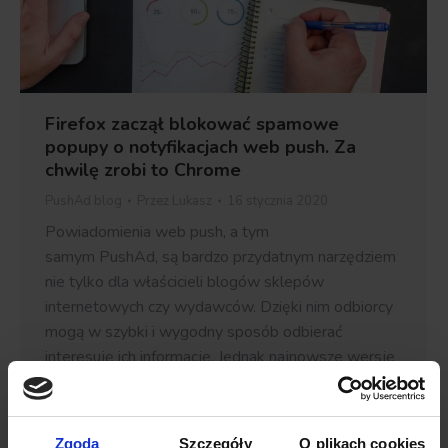
Firefox zaczął blokować spamowe
popupy o notyfikacjach web push. Za
chwilę zrobi to Chrome
PushAd blog
Przez
Lukasz
16 stycznia 2020
Powiadomienia web push, a tym
samym PushAd, są bardzo przydatnym narzędziem
nie tylko dla właścicieli blogów sklepów
internetowych czy wydawców. Dzięki nim odbiorcy
mogą w szybki i wygodny sposób odbierać
interesuję ich informacje. Jednak najnowsze wersje
popularnych przeglądarek zapowiadają dużą
zmianę. Do tej pory, gdy odwiedzaliśmy nową
stronę, na której wysyłane są notyfikacje
Zgoda
Szczegóły
O plikach cookies