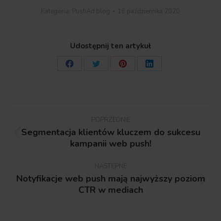
Kategoria:
PushAd blog
16 października 2020
Udostępnij ten artykuł
Share
Share
Share
Share
on
on
on
on
Facebook
Twitter
Pinterest
LinkedIn
Nawigacja
wpisów
POPRZEDNIE
Segmentacja klientów kluczem do sukcesu
Poprzedni
kampanii web push!
wpis:
NASTĘPNE
Notyfikacje web push mają najwyższy poziom
Następny
CTR w mediach
wpis: