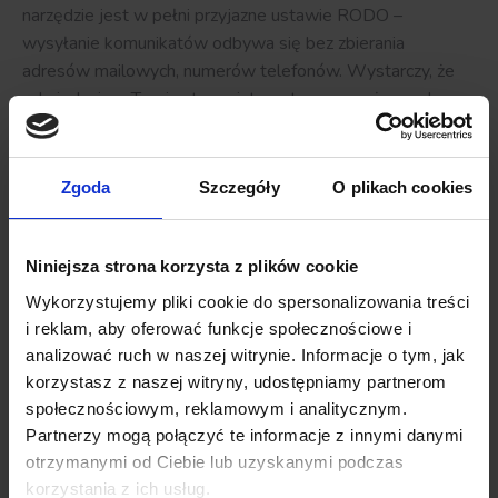
narzędzie jest w pełni przyjazne ustawie RODO –
wysyłanie komunikatów odbywa się bez zbierania
adresów mailowych, numerów telefonów. Wystarczy, że
odwiedzający Twoją stronę internetową wyrażą zgodę na
otrzymywanie powiadomień. Wykorzystując PushAd,
wysyłaj do swoich subskrybentów komunikaty
zachęcające do skorzystania z promocji czy odwiedzenia
Zgoda
Szczegóły
O plikach cookies
danej strony internetowej.
Zwiększ sprzedaż dzięki lead
Niniejsza strona korzysta z plików cookie
generation i lead nurturing
Wykorzystujemy pliki cookie do spersonalizowania treści
Generowanie leadów to podstawa działań marketerów.
i reklam, aby oferować funkcje społecznościowe i
Niestety wspomniane ograniczenia związane z RODO nie
analizować ruch w naszej witrynie. Informacje o tym, jak
ułatwiają tego zadania. Z tego względu warto wspierać
korzystasz z naszej witryny, udostępniamy partnerom
swoje działania marketingowe dzięki nowoczesnym
społecznościowym, reklamowym i analitycznym.
rozwiązaniom technologicznym. Należą do nich
Partnerzy mogą połączyć te informacje z innymi danymi
powiadomienia web push, które dają możliwość
otrzymanymi od Ciebie lub uzyskanymi podczas
generowania stałej liczby leadów, bez konieczności
korzystania z ich usług.