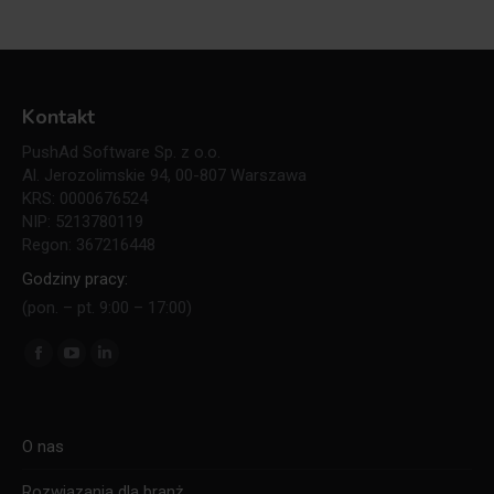
Kontakt
PushAd Software Sp. z o.o.
Al. Jerozolimskie 94, 00-807 Warszawa
KRS: 0000676524
NIP: 5213780119
Regon: 367216448
Godziny pracy:
(pon. – pt. 9:00 – 17:00)
Znajdź nas na:
Facebook
YouTube
Linkedin
page
page
page
opens
opens
opens
O nas
in
in
in
new
new
new
Rozwiązania dla branż