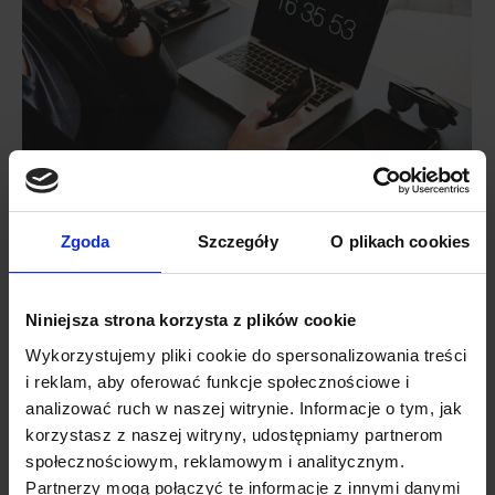
Zgoda
Szczegóły
O plikach cookies
Jak uchronić się przed phishingiem, czyli jak
odróżnić dobry i zły “dzwoneczek”
Niniejsza strona korzysta z plików cookie
powiadomień?
Wykorzystujemy pliki cookie do spersonalizowania treści
Baza wiedzy
Przez
Lukasz
2 grudnia 2019
i reklam, aby oferować funkcje społecznościowe i
analizować ruch w naszej witrynie. Informacje o tym, jak
Phishing to najpopularniejszy i najgroźniejszy sposób na
korzystasz z naszej witryny, udostępniamy partnerom
wyłudzenie danych. Jednak można się przed nim uchronić.
społecznościowym, reklamowym i analitycznym.
Jak nie dać się nabrać na fałszywy „dzwoneczek” w
Partnerzy mogą połączyć te informacje z innymi danymi
powiadomieniach push? Powiadomienia push to przydatne