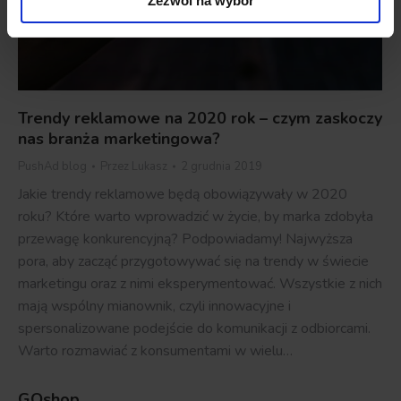
Zezwól na wybór
Trendy reklamowe na 2020 rok – czym zaskoczy
nas branża marketingowa?
PushAd blog
Przez
Lukasz
2 grudnia 2019
Jakie trendy reklamowe będą obowiązywały w 2020
roku? Które warto wprowadzić w życie, by marka zdobyła
przewagę konkurencyjną? Podpowiadamy! Najwyższa
pora, aby zacząć przygotowywać się na trendy w świecie
marketingu oraz z nimi eksperymentować. Wszystkie z nich
mają wspólny mianownik, czyli innowacyjne i
spersonalizowane podejście do komunikacji z odbiorcami.
Warto rozmawiać z konsumentami w wielu…
GOshop