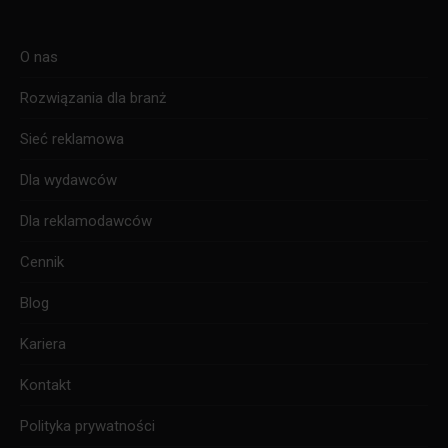
page
page
page
opens
opens
opens
O nas
in
in
in
new
new
new
Rozwiązania dla branż
window
window
window
Sieć reklamowa
Dla wydawców
Dla reklamodawców
Cennik
Blog
Kariera
Kontakt
Polityka prywatności