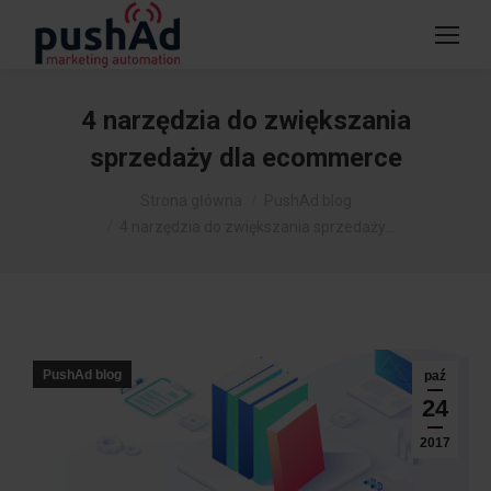
4 narzędzia do zwiększania
sprzedaży dla ecommerce
Jesteś tutaj:
Strona główna
PushAd blog
4 narzędzia do zwiększania sprzedaży…
PushAd blog
paź
24
2017