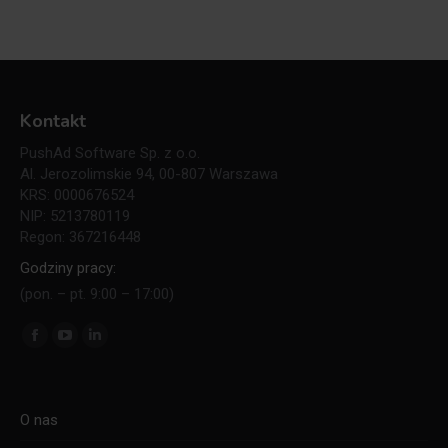
Kontakt
PushAd Software Sp. z o.o.
Al. Jerozolimskie 94, 00-807 Warszawa
KRS: 0000676524
NIP: 5213780119
Regon: 367216448
Godziny pracy:
(pon. – pt. 9:00 – 17:00)
Znajdź nas na:
Facebook
YouTube
Linkedin
page
page
page
opens
opens
opens
O nas
in
in
in