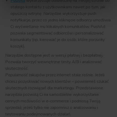
PushAd
wykorzystuje odwiedziny na Twojej stronie do
stałego kontaktu z użytkownikami nawet po tym, jak
opuszczą witrynę. Narzędzie wykorzystuje push
notyfikacje, przez co jedno kliknięcie odbiorcy umożliwia
Ci wyświetlanie mu klikalnych komunikatów. PushAd
pozwala segmentować odbiorców i personalizować
komunikaty (np. kierować je do osób, które porzuciły
koszyk).
Narzędzie dostępne jest w wersji płatnej i bezpłatnej.
Pozwala tworzyć wewnętrzne testy A/B i analizować
skuteczność.
Popularność zakupów przez internet stale rośnie. Jeżeli
chcesz pozyskiwać nowych klientów – powinieneś szukać
skutecznych rozwiązań dla marketingu. Przedstawione
narzędzia pozwolą Ci na samodzielne wykorzystanie
cennych możliwości w e-commerce i podniosą Twoją
sprzedaż, jeżeli tylko nie zapomnisz o analizowaniu i
testowaniu podejmowanych działań.