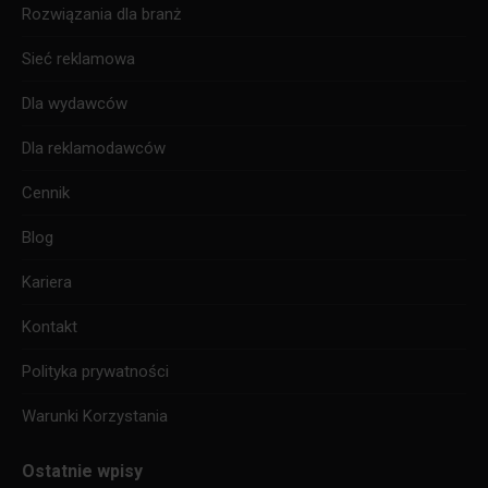
new
new
new
Rozwiązania dla branż
window
window
window
Sieć reklamowa
Dla wydawców
Dla reklamodawców
Cennik
Blog
Kariera
Kontakt
Polityka prywatności
Warunki Korzystania
Ostatnie wpisy