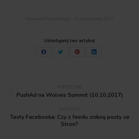
Kategoria:
PushAd blog
24 października 2017
Udostępnij ten artykuł
Share
Share
Share
Share
on
on
on
on
Facebook
Twitter
Pinterest
LinkedIn
Nawigacja
wpisów
POPRZEDNIE
PushAd na Wolves Summit (10.10.2017)
Poprzedni
wpis:
NASTĘPNE
Testy Facebooka: Czy z feedu znikną posty ze
Następny
Stron?
wpis: