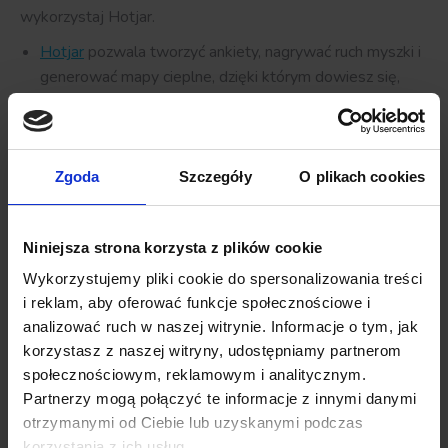
wykorzystaj Hotjar.
Hotjar
pozwala tworzyć ankiety, nagrywać ruch myszki i
generować mapy cieplne, dzięki którym dowiesz się,
gdzie klikają i co interesuje odwiedzających, a także
analizuje przyczyny opuszczania strony i wskazuje
niechętnie wypełniane pola w formularzach. Narzędzie
pozwala analizować do 2000 sesji dziennie za darmo.
Zgoda
Szczegóły
O plikach cookies
Implementacja Hotjara jest bardzo prosta – tak jak w
przypadku Google Analytics, polega na zamieszczeniu na
Niniejsza strona korzysta z plików cookie
stronie jednego kodu.
Wykorzystujemy pliki cookie do spersonalizowania treści
3. Testuj alternatywne rozwiązania
i reklam, aby oferować funkcje społecznościowe i
analizować ruch w naszej witrynie. Informacje o tym, jak
Czasami aż trudno uwierzyć, że zmiana koloru buttona z
korzystasz z naszej witryny, udostępniamy partnerom
kluczowym wezwaniem do działania może podnieść
społecznościowym, reklamowym i analitycznym.
wskaźnik konwersji. Tym bardziej, jeżeli podnosi go o kilka
Partnerzy mogą połączyć te informacje z innymi danymi
procent.
otrzymanymi od Ciebie lub uzyskanymi podczas
Dzięki Google Optimize możesz eksperymentować w
korzystania z ich usług.