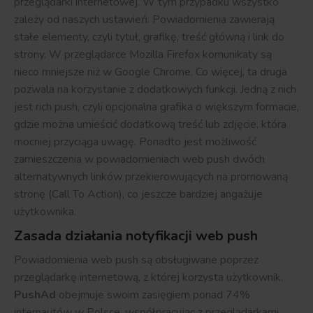
przeglądarki internetowej. W tym przypadku wszystko
zależy od naszych ustawień. Powiadomienia zawierają
stałe elementy, czyli tytuł, grafikę, treść główną i link do
strony. W przeglądarce Mozilla Firefox komunikaty są
nieco mniejsze niż w Google Chrome. Co więcej, ta druga
pozwala na korzystanie z dodatkowych funkcji. Jedną z nich
jest rich push, czyli opcjonalna grafika o większym formacie,
gdzie można umieścić dodatkową treść lub zdjęcie, która
mocniej przyciąga uwagę. Ponadto jest możliwość
zamieszczenia w powiadomieniach web push dwóch
alternatywnych linków przekierowujących na promowaną
stronę (Call To Action), co jeszcze bardziej angażuje
użytkownika.
Zasada działania notyfikacji web push
Powiadomienia web push są obsługiwane poprzez
przeglądarkę internetową, z której korzysta użytkownik.
PushAd
obejmuje swoim zasięgiem ponad 74%
internautów w Polsce, współpracując z przeglądarkami