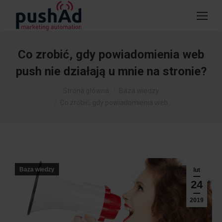
Co zrobić, gdy powiadomienia web
push nie działają u mnie na stronie?
Jesteś tutaj:
Strona główna
Baza wiedzy
Co zrobić, gdy powiadomienia web…
Baza wiedzy
lut
24
2019