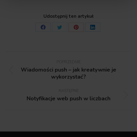
Udostępnij ten artykuł
Share
Share
Share
Share
on
on
on
on
Facebook
Twitter
Pinterest
LinkedIn
Nawigacja
wpisów
POPRZEDNIE
Wiadomości push – jak kreatywnie je
Poprzedni
wykorzystać?
wpis:
NASTĘPNE
Notyfikacje web push w liczbach
Następny
wpis: