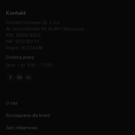
Kontakt
PushAd Software Sp. z o.o.
Al. Jerozolimskie 94, 00-807 Warszawa
KRS: 0000676524
NIP: 5213780119
Regon: 367216448
Godziny pracy:
(pon. – pt. 9:00 – 17:00)
Znajdź nas na:
Facebook
YouTube
Linkedin
page
page
page
opens
opens
opens
O nas
in
in
in
new
new
new
Rozwiązania dla branż
window
window
window
Sieć reklamowa