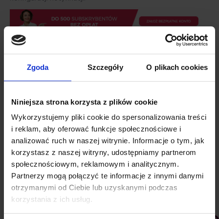
Dlaczego powiadomienia web push nie
działają i jak je uruchomić?
Zgoda
Szczegóły
O plikach cookies
Problemy z notyfikacjami nie mają zazwyczaj nic
wspólnego z samym narzędziem.
Powiadomienia web
push
nie działają przeważnie na skutek złej konfiguracji.
Niniejsza strona korzysta z plików cookie
Jak prawidłowo zintegrować notyfikacje? W PushAd
Wykorzystujemy pliki cookie do spersonalizowania treści
wystarczy założyć konto, podać adres e-mail, numer
i reklam, aby oferować funkcje społecznościowe i
telefonu i nazwę firmy. Osoba fizyczna również może
analizować ruch w naszej witrynie. Informacje o tym, jak
założyć konto. Przy pierwszym logowaniu na stronie
korzystasz z naszej witryny, udostępniamy partnerom
zostaniesz przeniesiony do ustawień projektu.
społecznościowym, reklamowym i analitycznym.
Integracja przebiega inaczej dla stron korzystających z
Partnerzy mogą połączyć te informacje z innymi danymi
rozwiązania http i https. W pierwszym przypadku należy
otrzymanymi od Ciebie lub uzyskanymi podczas
ustawić subdomenę, z której będą wysyłane
korzystania z ich usług.
powiadomienia, np. mojsklep, która będzie utrzymywana w