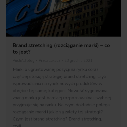
Brand stretching (rozciąganie marki) – co
to jest?
PushAd blog
Przez
Lukasz
23 grudnia 2021
Marki o ugruntowanej pozycji na rynku coraz
częściej stosują strategię brand stretching, czyli
wprowadzania na rynek nowych produktów w
obrębie tej samej kategorii. Nowość sygnowana
znaną marką jest bardziej rozpoznawalna i szybciej
przyjmuje się na rynku. Na czym dokładnie polega
rozciąganie marki i jakie są zalety tej strategii?
Czym jest brand stretching? Brand stretching,
czyli…