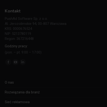
Kontakt
PushAd Software Sp. z o.o.
Al. Jerozolimskie 94, 00-807 Warszawa
KRS: 0000676524
NIP: 5213780119
Regon: 367216448
Godziny pracy:
(pon. – pt. 9:00 – 17:00)
Znajdź nas na:
Facebook
YouTube
Linkedin
page
page
page
opens
opens
opens
O nas
in
in
in
new
new
new
Rozwiązania dla branż
window
window
window
Sieć reklamowa