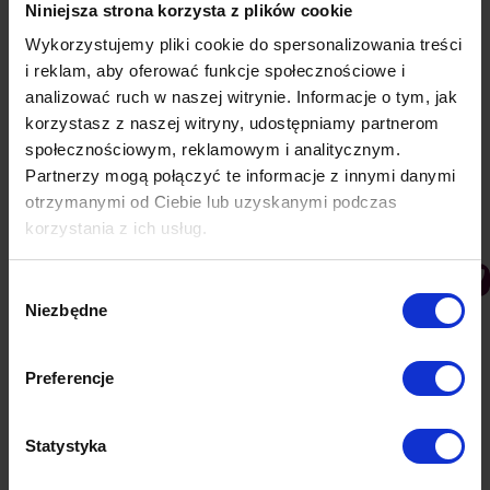
Niniejsza strona korzysta z plików cookie
Wykorzystujemy pliki cookie do spersonalizowania treści
i reklam, aby oferować funkcje społecznościowe i
analizować ruch w naszej witrynie. Informacje o tym, jak
korzystasz z naszej witryny, udostępniamy partnerom
społecznościowym, reklamowym i analitycznym.
Partnerzy mogą połączyć te informacje z innymi danymi
otrzymanymi od Ciebie lub uzyskanymi podczas
korzystania z ich usług.
Wybór
Niezbędne
zgody
Jak napisać dobre anonimowe studium
przypadku (case study)?
Preferencje
PushAd blog
Przez
Lukasz
7 grudnia 2021
Historia sukcesu klienta, w której główną rolę
Statystyka
odegrał dany produkt lub usługa, to najlepszy z