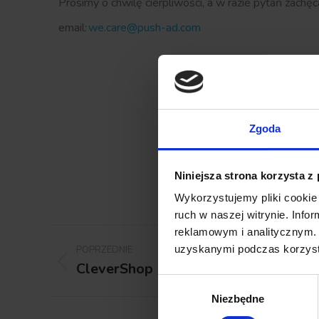
Prosimy o chwilę cierpliwości, a w razie pytań zach
email:
we.care@push-ad.com
Zgoda
Niniejsza strona korzysta z
Wykorzystujemy pliki cookie 
ruch w naszej witrynie. Inf
reklamowym i analitycznym. 
uzyskanymi podczas korzysta
POPRZEDNIE
CleverShop
Wybór
Niezbędne
zgody