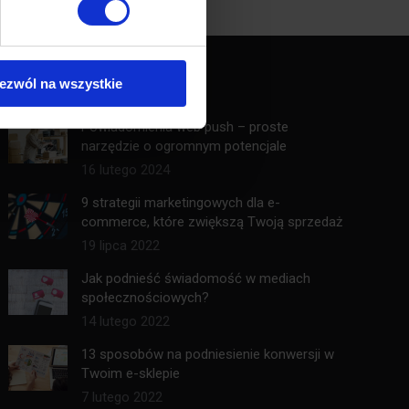
ezwól na wszystkie
Ostatnie wpisy
Powiadomienia web push – proste
narzędzie o ogromnym potencjale
16 lutego 2024
9 strategii marketingowych dla e-
commerce, które zwiększą Twoją sprzedaż
19 lipca 2022
Jak podnieść świadomość w mediach
społecznościowych?
14 lutego 2022
13 sposobów na podniesienie konwersji w
Twoim e-sklepie
7 lutego 2022