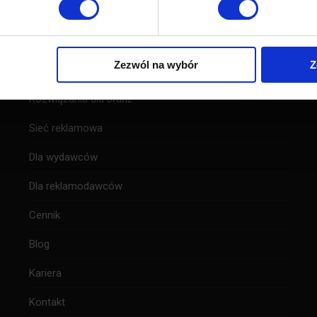
Zezwól na wybór
Z
O nas
Rozwiązania dla branż
Sieć reklamowa
Dla wydawców
Dla reklamodawców
Cennik
Blog
Kariera
Kontakt