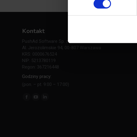
Kontakt
PushAd Software Sp. z o.o.
Al. Jerozolimskie 94, 00-807 Warszawa
KRS: 0000676524
NIP: 5213780119
Regon: 367216448
Godziny pracy:
(pon. – pt. 9:00 – 17:00)
Znajdź nas na: