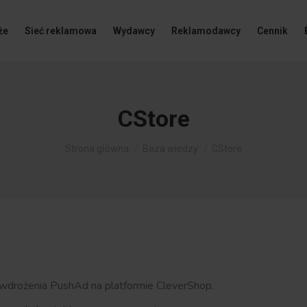
że
Sieć reklamowa
Wydawcy
Reklamodawcy
Cennik
CStore
Jesteś tutaj:
Strona główna
Baza wiedzy
CStore
drożenia PushAd na platformie CleverShop.